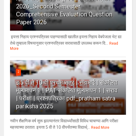
2026_Second Semester
Comprehensive Evaluation Question
Paper 2026
इयत्ता निहाय प्रश्नपत्रिका पाहण्यासाठी खालील इयत्ता निहाय वेबपेजला भेट द्या
तेथे तुम्हाला विषयानुसार प्रश्नपत्रिका सरावासाठी उपलब्ध करून दि...
Read
More
2
इ.5 वी ते 10 वी प्रथम सत्र | सहामाई | संकलित
मूल्यमापन 1 | PAT संकलित मूल्यमापन 1 | सराव
| परीक्षा | प्रश्नपत्रिका pdf_pratham satra
pariksha 2025
नवीन शैक्षणिक वर्ष सुरू झाल्यानंतर विद्यार्थ्यांसाठी विविध चाचण्या आणि परीक्षा
महत्त्वाच्या ठरतात. इयत्ता 5 वी ते 10 वीपर्यंतच्या विद्यार्थ्...
Read More