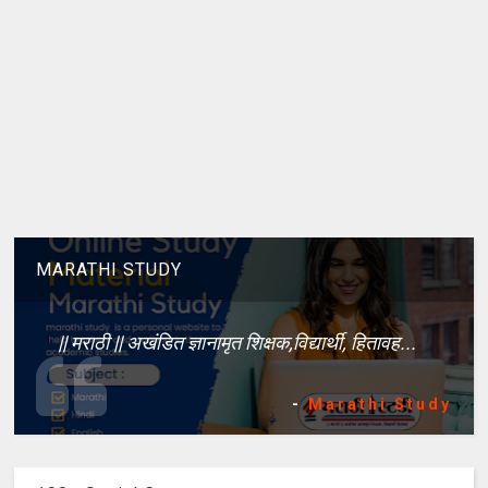
MARATHI STUDY
|| मराठी || अखंडित ज्ञानामृत शिक्षक,विद्यार्थी, हितावह...
-
Marathi Study